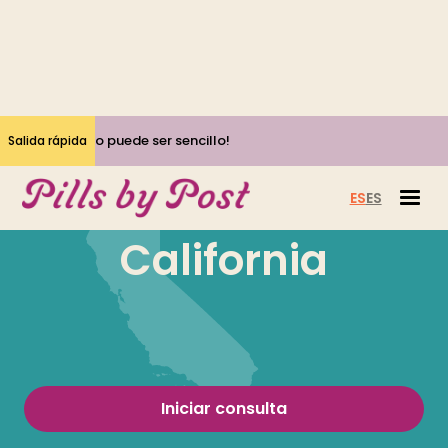
Sí, ¡el aborto puede ser sencillo!
Salida rápida
ES
ES
California
Iniciar consulta