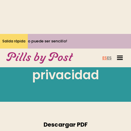
Sí, ¡el aborto puede ser sencillo!
Salida rápida
Política de
ES
ES
privacidad
Descargar PDF