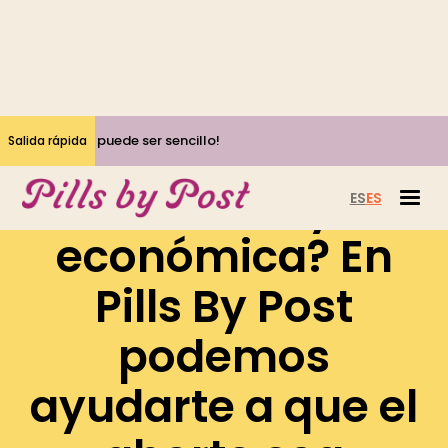
¡Sí, abortar puede ser sencillo!
Salida rápida
¿Necesitas ayuda
ES
ES
económica? En
Pills By Post
podemos
ayudarte a que el