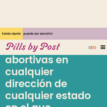
¡Sí, abortar puede ser sencillo!
Salida rápida
Reciba las píldoras
ES
ES
abortivas en
cualquier
dirección de
cualquier estado